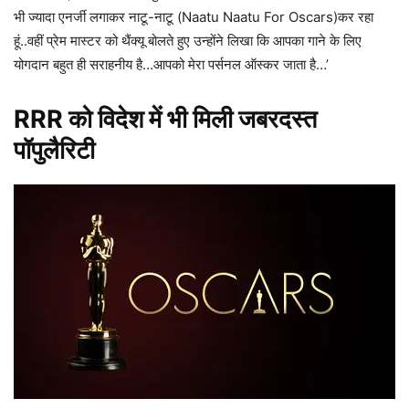
भी ज्यादा एनर्जी लगाकर नाटू-नाटू (Naatu Naatu For Oscars)कर रहा
हूं..वहीं प्रेम मास्टर को थैंक्यू बोलते हुए उन्होंने लिखा कि आपका गाने के लिए
योगदान बहुत ही सराहनीय है…आपको मेरा पर्सनल ऑस्कर जाता है…’
RRR को विदेश में भी मिली जबरदस्त
पॉपुलैरिटी