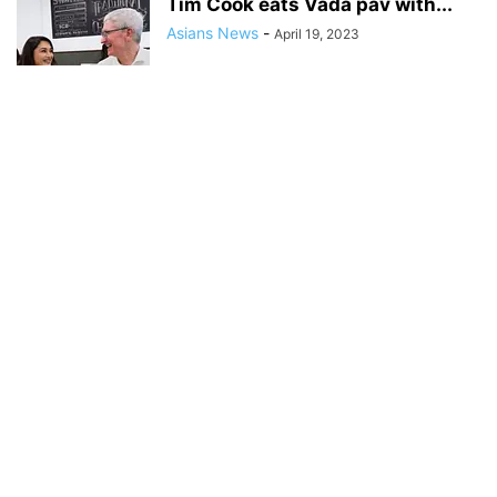
Tim Cook eats Vada pav with...
Asians News
-
April 19, 2023