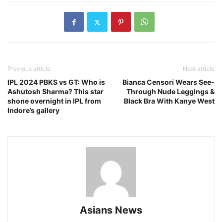
Previous article
Next article
IPL 2024 PBKS vs GT: Who is
Bianca Censori Wears See-
Ashutosh Sharma? This star
Through Nude Leggings &
shone overnight in IPL from
Black Bra With Kanye West
Indore’s gallery
Asians News