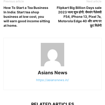
Previous article
Next article
How To Start a Tea Business
Flipkart Big Billion Days sale
In India: Start tea shop
2023 जल्द शुरू होगी: सैमसंग गैलेक्सी
business at low cost, you
F54, iPhone 13, Pixel 7a,
will earn good income sitting
Motorola Edge 40 और अन्य पर
at home.
छूट मिलेगी
Asians News
https://asiansnews.in/
RELATED ARTICLES