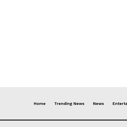
Home
Trending News
News
Entert