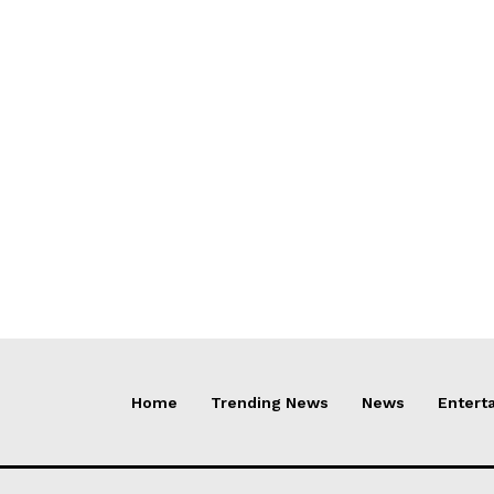
Home
Trending News
News
Entert