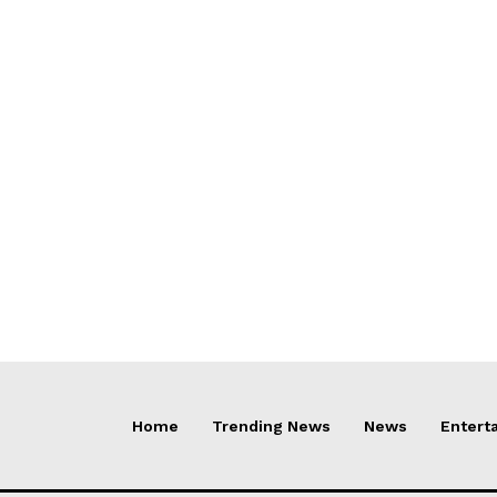
Home
Trending News
News
Entert