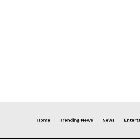
Home
Trending News
News
Entert