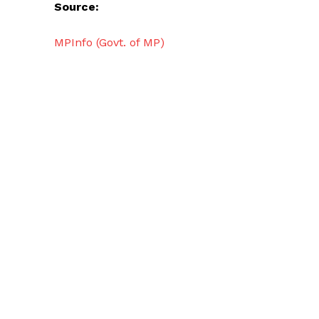
Source:
MPInfo (Govt. of MP)
News 
Magazin
SUBSCRIB