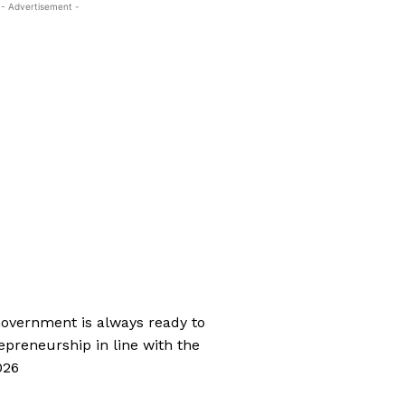
- Advertisement -
Government is always ready to
preneurship in line with the
026