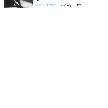
Asians News
-
February 2, 2026