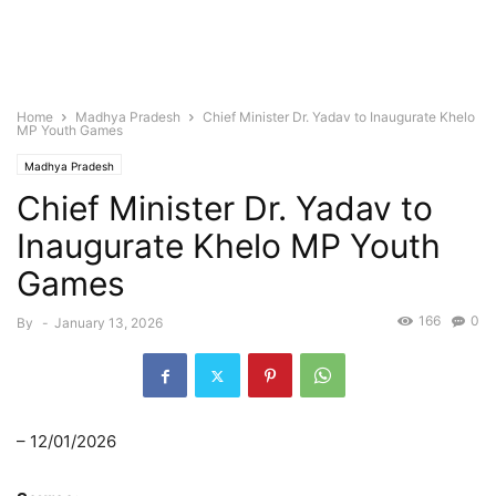
Home
Madhya Pradesh
Chief Minister Dr. Yadav to Inaugurate Khelo
MP Youth Games
Madhya Pradesh
Chief Minister Dr. Yadav to
Inaugurate Khelo MP Youth
Games
166
0
By
-
January 13, 2026
– 12/01/2026