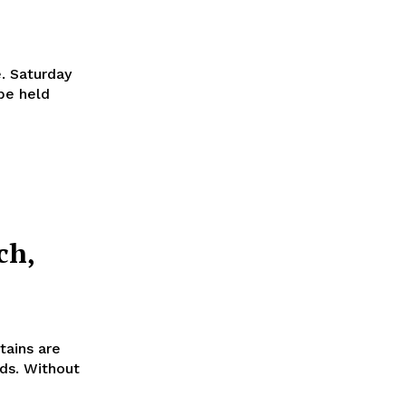
. Saturday
 be held
ch,
tains are
ds. Without