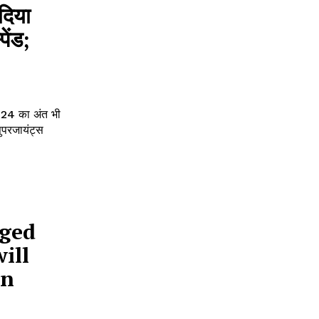
दिया
ेंड;
024 का अंत भी
ुपरजायंट्स
nged
will
on