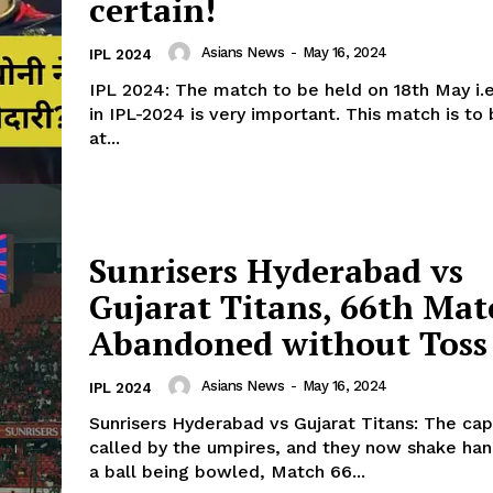
certain!
Asians News
-
May 16, 2024
IPL 2024
IPL 2024: The match to be held on 18th May i.e
in IPL-2024 is very important. This match is to
at...
Sunrisers Hyderabad vs
Gujarat Titans, 66th Mat
Abandoned without Toss
Asians News
-
May 16, 2024
IPL 2024
Sunrisers Hyderabad vs Gujarat Titans: The cap
called by the umpires, and they now shake han
a ball being bowled, Match 66...