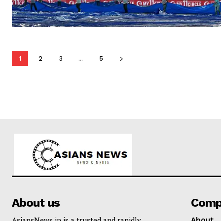
1
2
3
...
5
About us
Comp
AsiansNews.in is a trusted and rapidly
About