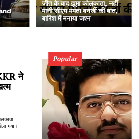
जीत के बाद झूमा कोलकाता, नहीं
 and
मानी सीएम ममता बनर्जी की बात,
बारिश में मनाया जश्न
Popular
KR ने
त्म
ोलकाता
खेला गया।