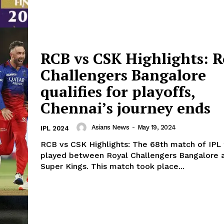
RCB vs CSK Highlights: R
Challengers Bangalore
qualifies for playoffs,
Chennai’s journey ends
Week
Asians News
-
May 19, 2024
IPL 2024
e PRO
RCB vs CSK Highlights: The 68th match of IPL
played between Royal Challengers Bangalore 
Company
Super Kings. This match took place...
About
Contact us
Privacy Policy