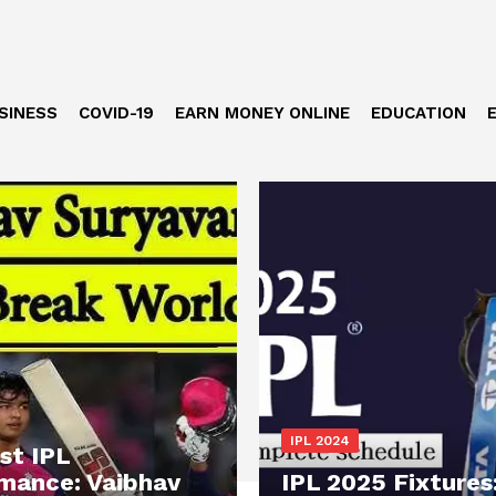
SINESS
COVID-19
EARN MONEY ONLINE
EDUCATION
IPL 2024
st IPL
mance: Vaibhav
IPL 2025 Fixtures