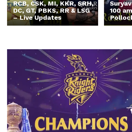
RCB, CSK, MI, KKR, SRH,
Suryava
DC, GT, PBKS, RR & LSG
100 am
– Live Updates
Polloc