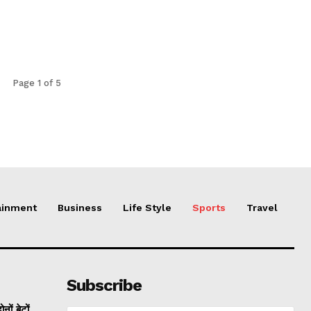
Page 1 of 5
ainment
Business
Life Style
Sports
Travel
Subscribe
ं बेटों